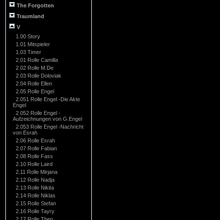
The Forgotten
Traumland
V
1.00 Story
1.01 Mitspieler
1.03 Timer
2.01 Rolle Camilla
2.02 Rolle M.De
2.03 Rolle Doloviak
2.04 Rolle Ellen
2.05 Rolle Engel
2.051 Rolle Engel -Die Akte
Engel
2.052 Rolle Engel -
Aufzeichnungen von G.Engel
2.053 Rolle Engel -Nachricht
von Esrah
2.06 Rolle Esrah
2.07 Rolle Fabian
2.08 Rolle Fass
2.10 Rolle Laird
2.11 Rolle Mirjana
2.12 Rolle Nadja
2.13 Rolle Nikita
2.14 Rolle Niklas
2.15 Rolle Stefan
2.16 Rolle Tayry
2.17 Rolle Theo