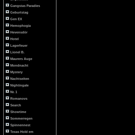
Gangstas Paradies
Geburtstag
Gen EX
Hemophogia
Hevensdör
Hotel
Lagerfeuer
Lionel B.
Maurers Auge
Mondnacht
Mystery
Nachtseiten
Nightingale
Nr. 1
Romanovs
Search
Showtime
Sommerregen
Spinnennest
Texas Hold em