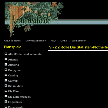
Aktuelle-News
Downloadbereich
FAQ
Links
Willkommen
Planspiele
V - 2.2 Rolle Die Statisten-Plothelfe
Alle Mörder sind schon da
Atlantis
Aufwind
Bodyguard
Casting
Catwalk
Die Auktion
Die Elite
Die Landhochzeit
Engelhaus
Engelstaub