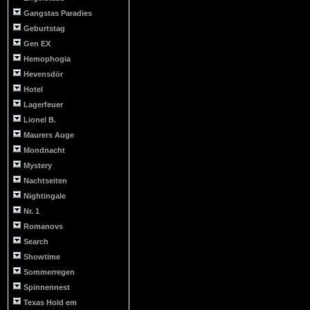
Gangstas Paradies
Geburtstag
Gen EX
Hemophogia
Hevensdör
Hotel
Lagerfeuer
Lionel B.
Maurers Auge
Mondnacht
Mystery
Nachtseiten
Nightingale
Nr. 1
Romanovs
Search
Showtime
Sommerregen
Spinnennest
Texas Hold em