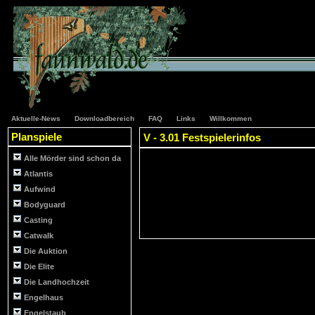
Aktuelle-News
Downloadbereich
FAQ
Links
Willkommen
Planspiele
V - 3.01 Festspielerinfos
Alle Mörder sind schon da
Atlantis
Aufwind
Bodyguard
Casting
Catwalk
Die Auktion
Die Elite
Die Landhochzeit
Engelhaus
Engelstaub