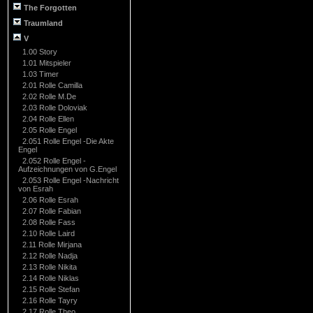
The Forgotten
Traumland
V
1.00 Story
1.01 Mitspieler
1.03 Timer
2.01 Rolle Camilla
2.02 Rolle M.De
2.03 Rolle Doloviak
2.04 Rolle Ellen
2.05 Rolle Engel
2.051 Rolle Engel -Die Akte
Engel
2.052 Rolle Engel -
Aufzeichnungen von G.Engel
2.053 Rolle Engel -Nachricht
von Esrah
2.06 Rolle Esrah
2.07 Rolle Fabian
2.08 Rolle Fass
2.10 Rolle Laird
2.11 Rolle Mirjana
2.12 Rolle Nadja
2.13 Rolle Nikita
2.14 Rolle Niklas
2.15 Rolle Stefan
2.16 Rolle Tayry
2.17 Rolle Theo