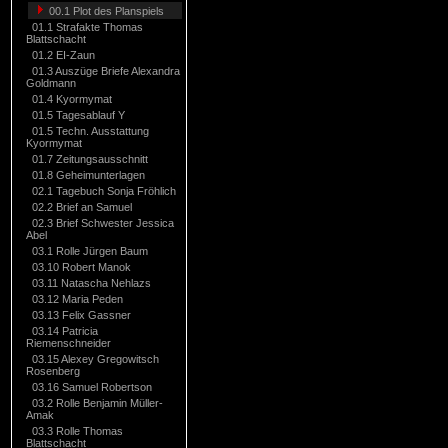
00.1 Plot des Planspiels
01.1 Strafakte Thomas
Blattschacht
01.2 EI-Zaun
01.3 Auszüge Briefe Alexandra
Goldmann
01.4 Kyormymat
01.5 Tagesablauf Y
01.5 Techn. Ausstattung
Kyormymat
01.7 Zeitungsausschnitt
01.8 Geheimunterlagen
02.1 Tagebuch Sonja Fröhlich
02.2 Brief an Samuel
02.3 Brief Schwester Jessica
Abel
03.1 Rolle Jürgen Baum
03.10 Robert Manok
03.11 Natascha Nehlazs
03.12 Maria Peden
03.13 Felix Gassner
03.14 Patricia
Riemenschneider
03.15 Alexey Gregowitsch
Rosenberg
03.16 Samuel Robertson
03.2 Rolle Benjamin Müller-
Amak
03.3 Rolle Thomas
Blattschacht