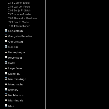
03.4 Gabriel Engel
03.5 Van der Felde
03.6 Sonja Fröhlich
03.7 Ivonne Gmelin
03.8 Alexandra Goldmann
03.9 Erik T. Gorki
PLO-Informationen
Engelstaub
Gangstas Paradies
Geburtstag
Gen EX
Hemophogia
Hevensdör
Hotel
Lagerfeuer
Lionel B.
Maurers Auge
Mondnacht
Mystery
Nachtseiten
Nightingale
Nr. 1