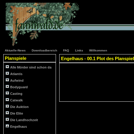
Aktuelle-News
Downloadbereich
FAQ
Links
Willkommen
Planspiele
Engelhaus - 00.1 Plot des Planspie
Alle Mörder sind schon da
Atlantis
Aufwind
Bodyguard
Casting
Catwalk
Die Auktion
Die Elite
Die Landhochzeit
Engelhaus