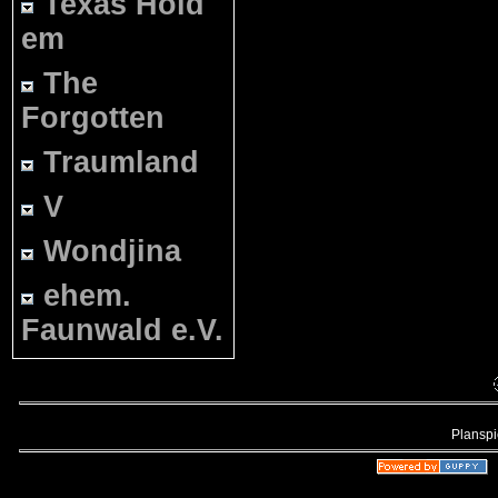
Texas Hold
em
The
Forgotten
Traumland
V
Wondjina
ehem.
Faunwald e.V.
Planspie