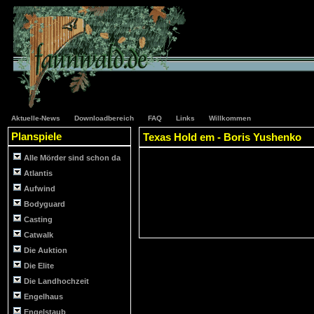
Aktuelle-News
Downloadbereich
FAQ
Links
Willkommen
Planspiele
Texas Hold em - Boris Yushenko
Alle Mörder sind schon da
Atlantis
Aufwind
Bodyguard
Casting
Catwalk
Die Auktion
Die Elite
Die Landhochzeit
Engelhaus
Engelstaub