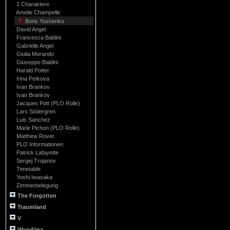
1 Charaktere
Amelie Champelle
Boris Yushenko
David Angel
Francesca Baldini
Gabrielle Angel
Giulia Morando
Giuseppe Baldini
Harald Potter
Irina Petkova
Ivan Brankov
Ivan Brankov
Jacques Pott (PLO Rolle)
Lars Södergren
Luis Sanchez
Marie Pichon (PLO Rolle)
Matthew Rover
PLO Informationen
Patrick Lafayette
Sergej Trojanov
Timetable
Yoshi Iwasaka
Zimmerbelegung
The Forgotten
Traumland
V
Wondjina