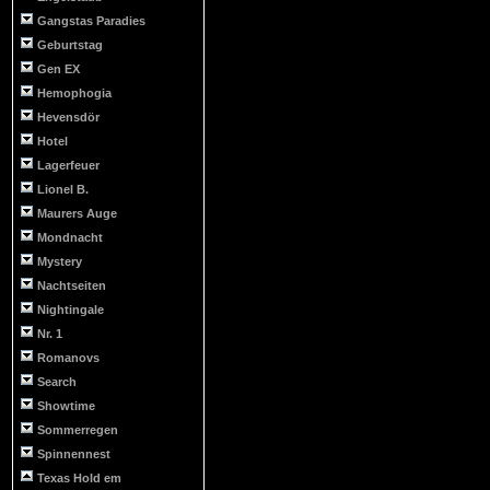
Gangstas Paradies
Geburtstag
Gen EX
Hemophogia
Hevensdör
Hotel
Lagerfeuer
Lionel B.
Maurers Auge
Mondnacht
Mystery
Nachtseiten
Nightingale
Nr. 1
Romanovs
Search
Showtime
Sommerregen
Spinnennest
Texas Hold em