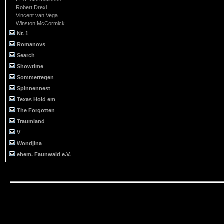
Robert Drexl
Vincent van Vega
Winston McCormick
Nr. 1
Romanovs
Search
Showtime
Sommerregen
Spinnennest
Texas Hold em
The Forgotten
Traumland
V
Wondjina
ehem. Faunwald e.V.