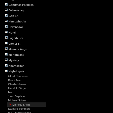
Gangstas Paradies
Geburtstag
Gen EX
Hemophogia
Hevensdör
Hotel
Lagerfeuer
Lionel B.
Maurers Auge
Mondnacht
Mystery
Nachtseiten
Nightingale
Alfred Neumann
Benni Aalen
Charlie Manson
Hendrik Bürger
Ike
Jean Baptiste
Michael Soltau
Michelle Smith
Nathalie Summers
PLO Informationen