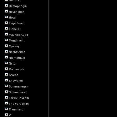
Gen EX
Hemophogia
Hevensdör
Hotel
Lagerfeuer
Lionel B.
Maurers Auge
Mondnacht
Mystery
Nachtseiten
Nightingale
Nr. 1
Romanovs
Search
Showtime
Sommerregen
Spinnennest
Texas Hold em
The Forgotten
Traumland
V