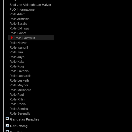
Brief von Albicocha an Halvor
PLO Informationen
Rolle Adam
Rolle Armialda
Rolle Baralis
Rolle El-Hajjaj
Rolle Gonat
Rolle Guthwulf
Rolle Halvor
Rolle Isandril
Rolle Ivra
Rolle Jaya
Rolle Kaja
Rolle Kuoji
Rolle Lavenin
Rolle Leobardis
Rolle Lesketh
Rolle Maybor
Rolle Meliandra
Rolle Paul
Rolle Riffin
Rolle Robin
Rolle Senditu
Rolle Serendib
Gangstas Paradies
Geburtstag