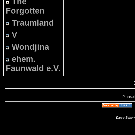
The
Forgotten
Traumland
V
Wondjina
ehem.
Faunwald e.V.
Planspie
Diese Seite 