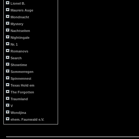
Lionel B.
Maurers Auge
Mondnacht
Mystery
Nachtseiten
Nightingale
Nr. 1
Romanovs
Search
Showtime
Sommerregen
Spinnennest
Texas Hold em
The Forgotten
Traumland
V
Wondjina
ehem. Faunwald e.V.