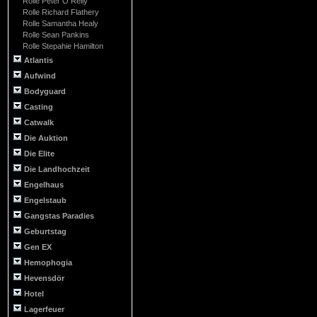
Rolle Peter O Reily
Rolle Richard Flathery
Rolle Samantha Healy
Rolle Sean Pankins
Rolle Stepahie Hamilton
Atlantis
Aufwind
Bodyguard
Casting
Catwalk
Die Auktion
Die Elite
Die Landhochzeit
Engelhaus
Engelstaub
Gangstas Paradies
Geburtstag
Gen EX
Hemophogia
Hevensdör
Hotel
Lagerfeuer