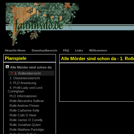
Aktuelle-News
Downloadbereich
FAQ
Links
Willkommen
Planspiele
Alle Mörder sind schon da - 1. Rol
Alle Mörder sind schon da
1. Rollenübersicht
2. Obduktionsbericht
3. PLO Anweisung
4. Profil Lady und Lord
Cuningham
PLO Informationen
Rolle Alexandra Sullivan
Rolle Andrew Finnan
Rolle Catherine Kelly
Rolle Colin O Neal
Rolle James O Conelly
Rolle Jonathan Quinn
Rolle Matthew Partridge