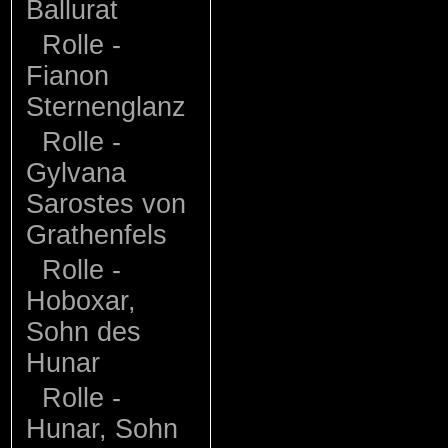
Ballurat
Rolle -
Fianon
Sternenglanz
Rolle -
Gylvana
Sarostes von
Grathenfels
Rolle -
Hoboxar,
Sohn des
Hunar
Rolle -
Hunar, Sohn