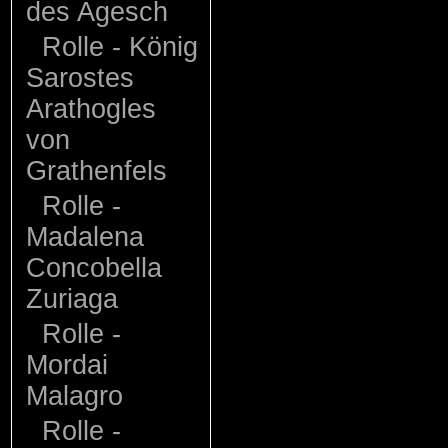
des Agesch
Rolle - König
Sarostes
Arathogles
von
Grathenfels
Rolle -
Madalena
Concobella
Zuriaga
Rolle -
Mordai
Malagro
Rolle -