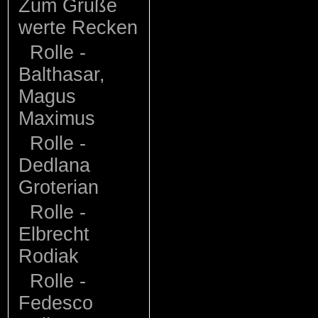
Zum Gruße
werte Recken
Rolle -
Balthasar,
Magus
Maximus
Rolle -
Dedlana
Groterian
Rolle -
Elbrecht
Rodiak
Rolle -
Fedesco