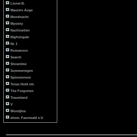
Lionel B.
Maurers Auge
Mondnacht
Mystery
Nachtseiten
Nightingale
Nr. 1
Romanovs
Search
Showtime
Sommerregen
Spinnennest
Texas Hold em
The Forgotten
Traumland
V
Wondjina
ehem. Faunwald e.V.