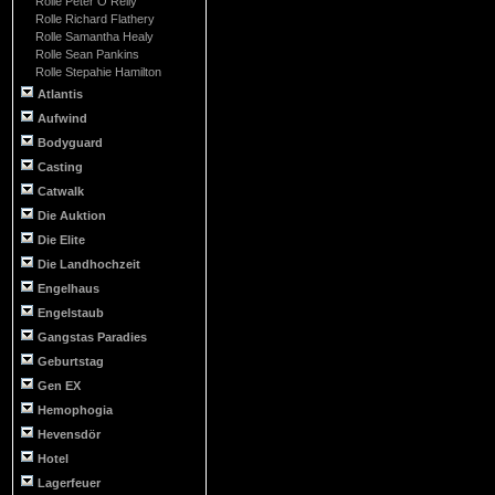
Rolle Peter O Reily
Rolle Richard Flathery
Rolle Samantha Healy
Rolle Sean Pankins
Rolle Stepahie Hamilton
Atlantis
Aufwind
Bodyguard
Casting
Catwalk
Die Auktion
Die Elite
Die Landhochzeit
Engelhaus
Engelstaub
Gangstas Paradies
Geburtstag
Gen EX
Hemophogia
Hevensdör
Hotel
Lagerfeuer