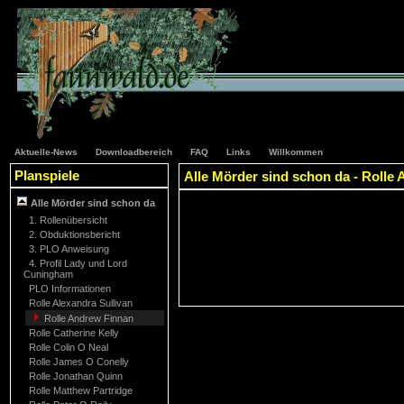
Aktuelle-News
Downloadbereich
FAQ
Links
Willkommen
Planspiele
Alle Mörder sind schon da - Rolle
Alle Mörder sind schon da
1. Rollenübersicht
2. Obduktionsbericht
3. PLO Anweisung
4. Profil Lady und Lord
Cuningham
PLO Informationen
Rolle Alexandra Sullivan
Rolle Andrew Finnan
Rolle Catherine Kelly
Rolle Colin O Neal
Rolle James O Conelly
Rolle Jonathan Quinn
Rolle Matthew Partridge